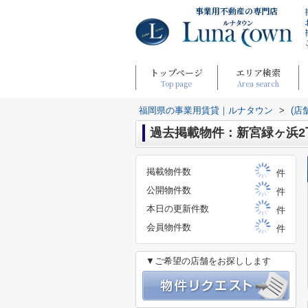
事業用不動産の専門店
トップページ
エリア検索
Top page
Area search
福岡県の事業用賃貸｜ルナタウン
>
(店
過去掲載物件：新宮緑ヶ浜2
掲載物件数
件
公開物件数
件
本日の更新件数
件
会員物件数
件
▼ご希望の店舗をお探しします