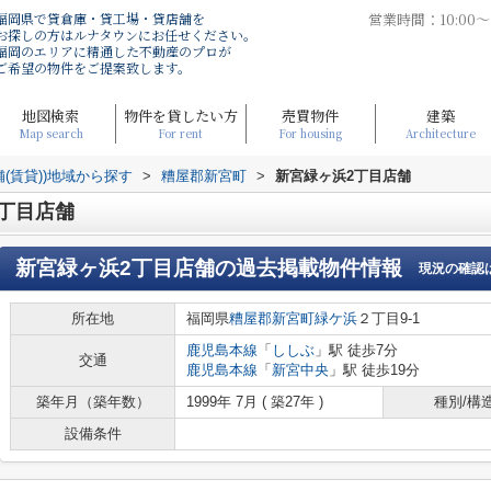
福岡県で貸倉庫・貸工場・貸店舗を
営業時間：10:00
お探しの方はルナタウンにお任せください。
福岡のエリアに精通した不動産のプロが
ご希望の物件をご提案致します。
地図検索
物件を貸したい方
売買物件
建築
Map search
For rent
For housing
Architecture
舗(賃貸))地域から探す
>
糟屋郡新宮町
>
新宮緑ヶ浜2丁目店舗
丁目店舗
新宮緑ヶ浜2丁目店舗
の過去掲載物件情報
現況の確認
所在地
福岡県
糟屋郡新宮町
緑ケ浜
２丁目9-1
鹿児島本線
「
ししぶ
」駅 徒歩7分
交通
鹿児島本線
「
新宮中央
」駅 徒歩19分
築年月（築年数）
1999年 7月 ( 築27年 )
種別/構
設備条件