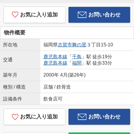
お気に入り追加
お問い合わせ
物件概要
所在地
福岡県
古賀市
舞の里
３丁目15-10
鹿児島本線
「
千鳥
」駅 徒歩19分
交通
鹿児島本線
「
福間
」駅 徒歩33分
築年月
2000年 4月(築26年)
種別 / 構造
店舗 / 鉄骨造
設備条件
飲食店可
お気に入り追加
お問い合わせ