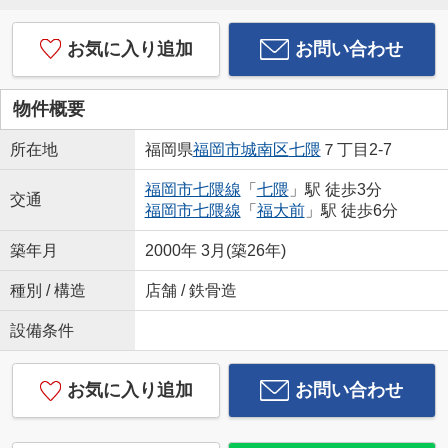
お気に入り追加
お問い合わせ
物件概要
所在地
福岡県
福岡市城南区
七隈
７丁目2-7
福岡市七隈線
「
七隈
」駅 徒歩3分
交通
福岡市七隈線
「
福大前
」駅 徒歩6分
築年月
2000年 3月(築26年)
種別 / 構造
店舗 / 鉄骨造
設備条件
お気に入り追加
お問い合わせ