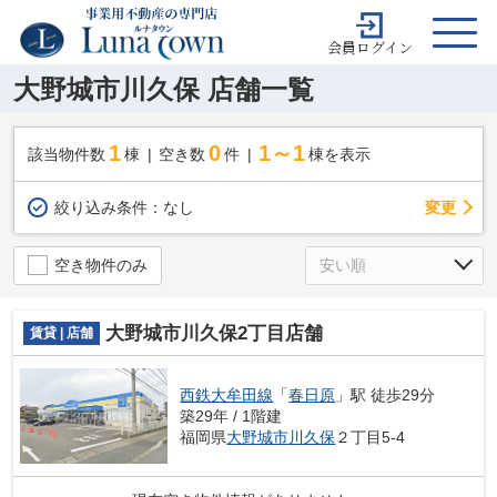
会員ログイン
大野城市川久保 店舗一覧
1
0
1～1
該当物件数
棟
空き数
件
棟を表示
変更
絞り込み条件：
なし
空き物件のみ
大野城市川久保2丁目店舗
賃貸 | 店舗
西鉄大牟田線
「
春日原
」駅 徒歩29分
築29年 / 1階建
福岡県
大野城市
川久保
２丁目5-4